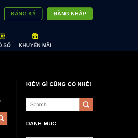
ĐĂNG KÝ
ĐĂNG NHẬP
Ổ SỐ
KHUYẾN MÃI
KIỀM GÌ CŨNG CÓ NHÉ!
.
DANH MỤC