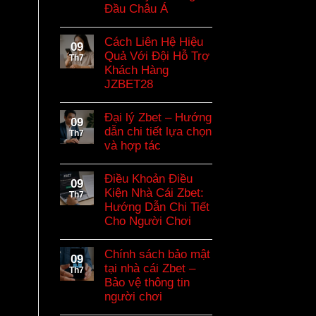
Đầu Châu Á
Cách Liên Hệ Hiệu
09
Quả Với Đội Hỗ Trợ
Th7
Khách Hàng
JZBET28
Đại lý Zbet – Hướng
09
dẫn chi tiết lựa chọn
Th7
và hợp tác
Điều Khoản Điều
09
Kiện Nhà Cái Zbet:
Th7
Hướng Dẫn Chi Tiết
Cho Người Chơi
Chính sách bảo mật
09
tại nhà cái Zbet –
Th7
Bảo vệ thông tin
người chơi